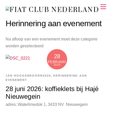
Skip
Men
to
content
Herinnering aan evenement
Na afloop van een evenement moet deze categorie
worden geselecteerd
28
FEBRUARI
2026
JAN HOOGENDOORN
2026
,
HERINNERING AAN
EVENEMENT
28 juni 2026: koffieklets bij Hajé
Nieuwegein
adres: Waterliniedok 1, 3433 NV Nieuwegein