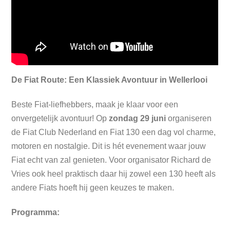
De Fiat Route: Een Klassiek Avontuur in Wellerlooi
Beste Fiat-liefhebbers, maak je klaar voor een
onvergetelijk avontuur! Op
zondag 29 juni
organiseren
de Fiat Club Nederland en Fiat 130 een dag vol charme,
motoren en nostalgie. Dit is hét evenement waar jouw
Fiat echt van zal genieten. Voor organisator Richard de
Vries ook heel praktisch daar hij zowel een 130 heeft als
andere Fiats hoeft hij geen keuzes te maken.
Programma: