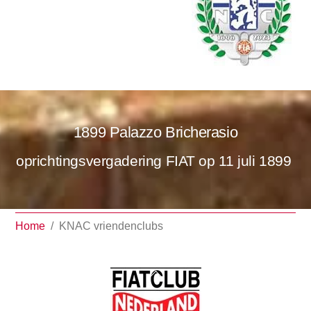
1899 Palazzo Bricherasio
oprichtingsvergadering FIAT op 11 juli 1899
Home
/
KNAC vriendenclubs
Back
To
Top