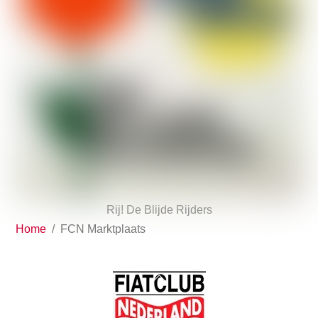
Rij! De Blijde Rijders
Home
/
FCN Marktplaats
Back
To
Top