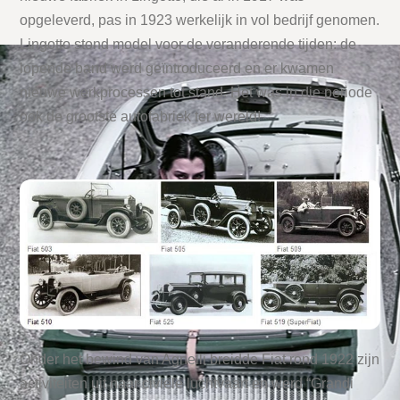
opgeleverd, pas in 1923 werkelijk in vol bedrijf genomen.
Lingotto stond model voor de veranderende tijden: de
lopende band werd geïntroduceerd en er kwamen
nieuwe werkprocessen tot stand. Het was in die periode
ook de grootste autofabriek ter wereld!
Onder het bewind van Agnelli breidde Fiat rond 1922 zijn
activiteiten uit naar civiele luchtvaart en werd “Grandi