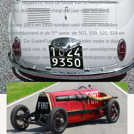
Motori” opgericht, voor de bouw van scheepsmotoren.
De AL dubbeldekker vliegt dat jaar voor het eerst.
Tussen 1921 en 1929 worden veel nieuwe modellen
geïntroduceerd in de 5** serie: de 503, 509, 520, 514 en
de 525. De SuperFiat 519 met 6-cilinder motor is daar
een topstuk van. In 1928 heeft Fiat een wereldprimeur
met de montage van aluminium cilinderkoppen op een
auto in serieproductie.