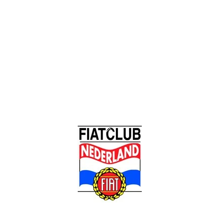
Back
To
Top