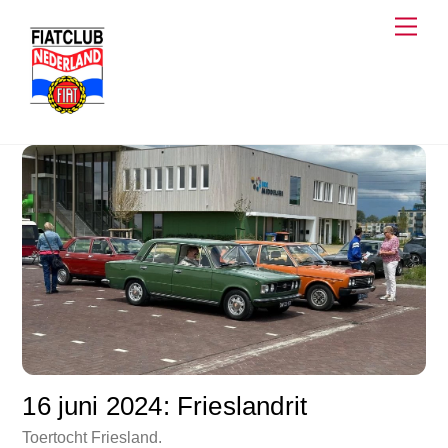
Skip
Men
to
content
16 juni 2024: Frieslandrit
Toertocht Friesland.