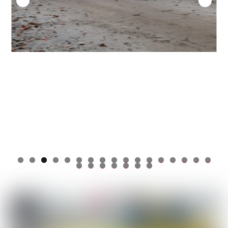
0
1
2
3
4
5
6
7
8
9
0
1
2
3
4