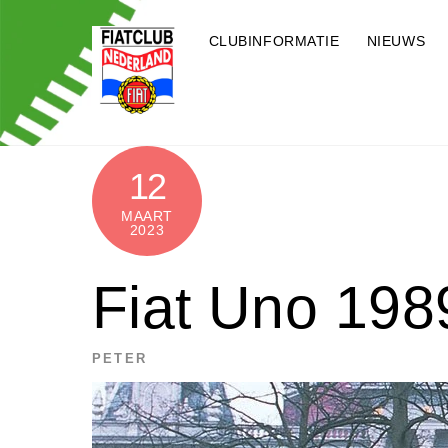
Skip
to
CLUBINFORMATIE
NIEUWS
content
12
MAART
2023
Fiat Uno 198
PETER