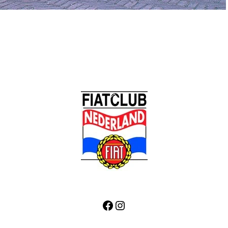
Back
To
Top
Facebook
Instagram