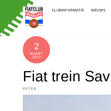
Skip
to
CLUBINFORMATIE
NIEUWS
content
2
MAART
2023
Fiat trein Sav
PETER