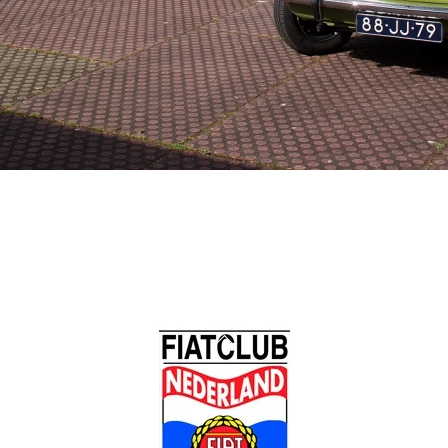
Back
To
Top