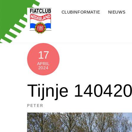
Skip
to
CLUBINFORMATIE
NIEUWS
content
17
APRIL
2024
Tijnje 140420
PETER