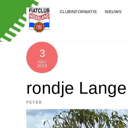
Skip
to
CLUBINFORMATIE
NIEUWS
content
3
JULI
2023
rondje Lange
PETER