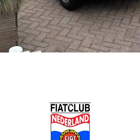
Back
To
Top