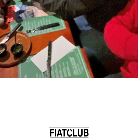
Back
To