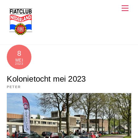
Skip
Men
to
content
8
MEI
2023
Kolonietocht mei 2023
PETER