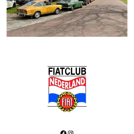
Back
To
Top
Facebook
Instagram