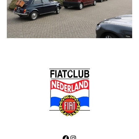
Back
To
Top
Facebook
Instagram