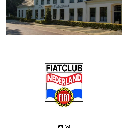
Back
To
Top
Facebook
Instagram