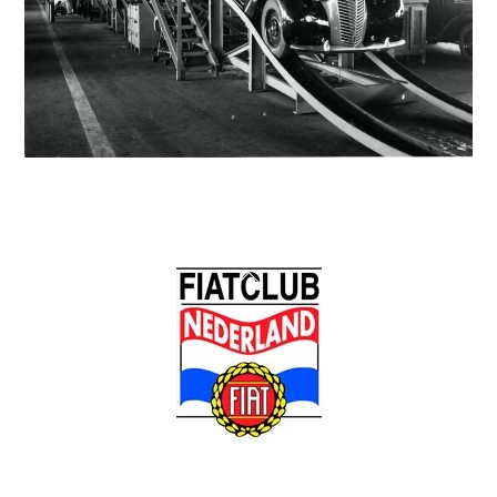
Back
To
Top