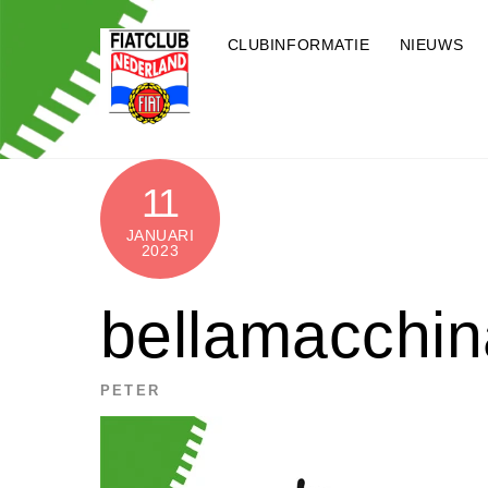
Skip
to
CLUBINFORMATIE
NIEUWS
content
11
JANUARI
2023
bellamacchin
PETER