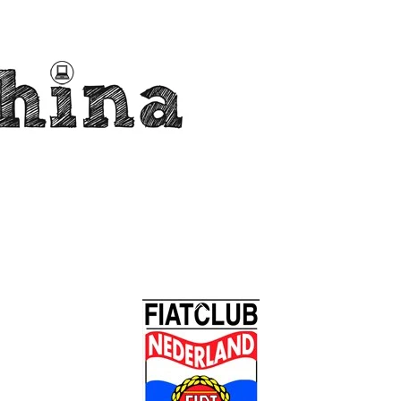
Back
To
Top