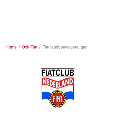
Fiat Agri
Home
/
Ook Fiat
/
Fiat landbouwvoertuigen
Back
To
Top