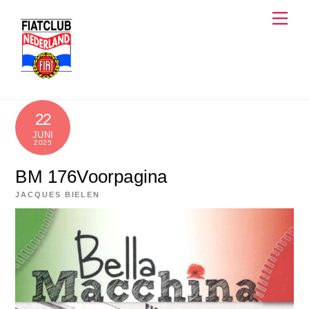
Skip
Men
to
content
22
JUNI
2025
BM 176Voorpagina
JACQUES BIELEN